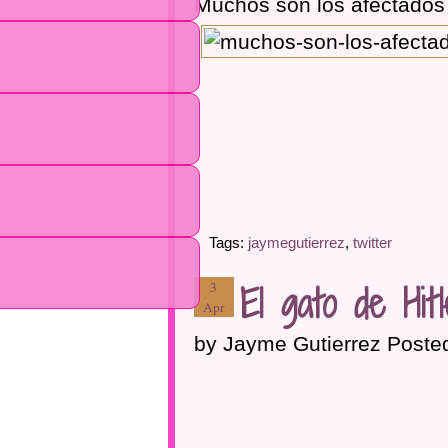
Muchos son los afectados
Tags:
jaymegutierrez
,
twitter
El gato de Hit
3
Apr
by Jayme Gutierrez Poste