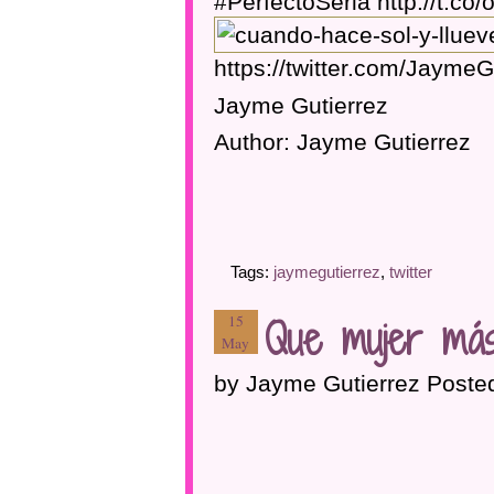
#PerfectoSeria http://t.c
https://twitter.com/Jaym
Jayme Gutierrez
Author: Jayme Gutierrez
Tags:
jaymegutierrez
,
twitter
Que mujer má
15
May
by Jayme Gutierrez Poste