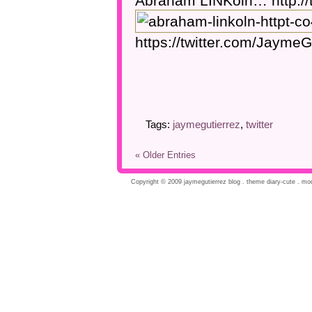
Abraham LINKoln… http:/
https://twitter.com/Jaym
Tags:
jaymegutierrez
,
twitter
« Older Entries
Copyright © 2009 jaymegutierrez blog . theme diary-cute . modi